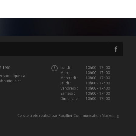
4-1961
Lundi :
10h00 - 17h00
Mardi :
10h00 - 17h00
@csboutique.ca
Mercredi :
10h00 - 17h00
sboutique.ca
Jeudi :
10h00 - 17h00
Vendredi :
10h00 - 17h00
Samedi :
10h00 - 17h00
Dimanche :
10h00 - 17h00
Ce site a été réalisé par
Rouillier Communication Marketing