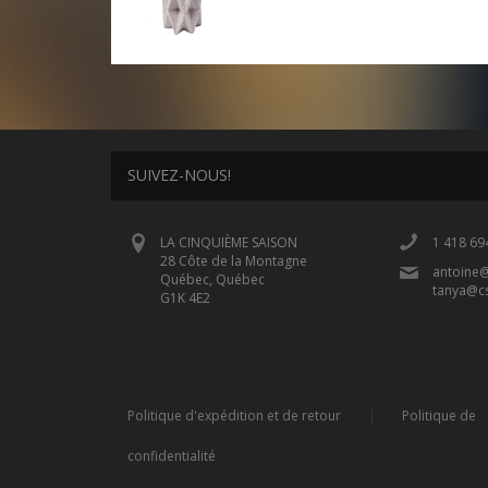
SUIVEZ-NOUS!
LA CINQUIÈME SAISON
1 418 69
28 Côte de la Montagne
antoine
Québec, Québec
tanya@c
G1K 4E2
|
Politique d'expédition et de retour
Politique de
confidentialité