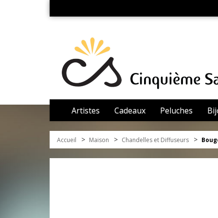
Artistes
Cadeaux
Peluches
Bi
>
>
>
Accueil
Maison
Chandelles et Diffuseurs
Boug