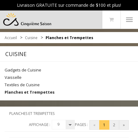
Livraison GRATUITE sur commande de $100 et plus!
Tog
navi
>
>
Accueil
Cuisine
Planches et Trempettes
CUISINE
Gadgets de Cuisine
Vaisselle
Textiles de Cuisine
Planches et Trempettes
PLANCHES ET TREMPETTES
9
AFFICHAGE :
PAGES :
«
1
2
»