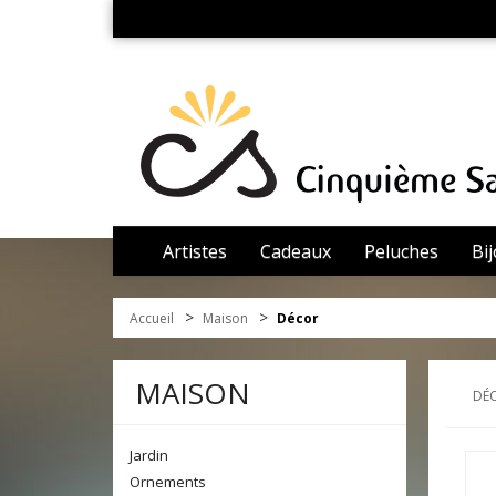
Artistes
Cadeaux
Peluches
Bi
>
>
Accueil
Maison
Décor
MAISON
DÉ
Jardin
Ornements