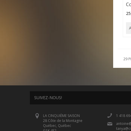
Co
25
29 P
SUIVEZ-NOUS!
LA CINQUIÈME SAISON
1 418 69
28 Côte de la Montagne
antoine
Québec, Québec
tanya@c
G1K 4E2