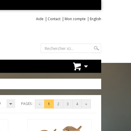
|
|
|
Aide
Contact
Mon compte
English
9
PAGES :
«
1
2
3
4
»