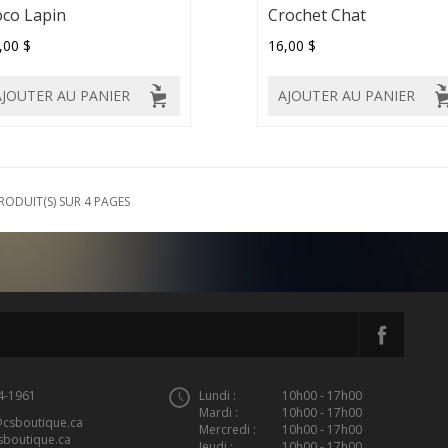
co Lapin
Crochet Chat
,00 $
16,00 $
AJOUTER AU PANIER
AJOUTER AU PANIER
RODUIT(S) SUR 4 PAGES
4-1961
Lundi :
10h00 - 17h00
Mardi :
10h00 - 17h00
@csboutique.ca
Mercredi :
10h00 - 17h00
sboutique.ca
Jeudi :
10h00 - 17h00