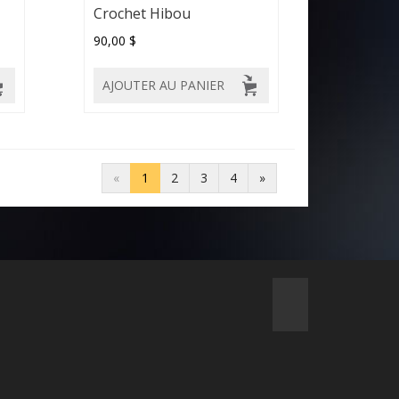
Crochet Hibou
90,00 $
AJOUTER AU PANIER
«
1
2
3
4
»