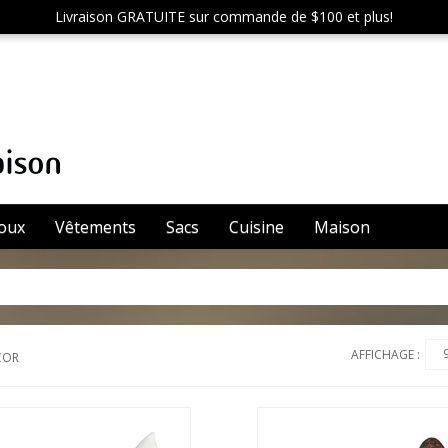
Livraison GRATUITE sur commande de $100 et plus!
joux
Vêtements
Sacs
Cuisine
Maison
AFFICHAGE :
COR