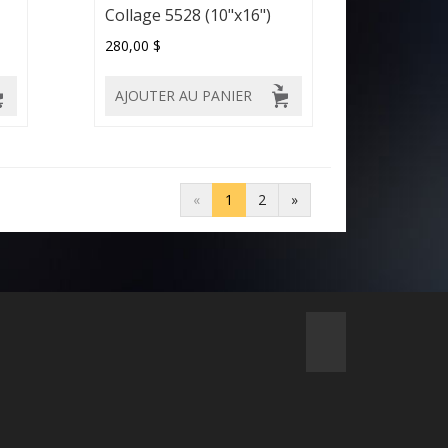
Collage 5528 (10"x16")
280,00 $
AJOUTER AU PANIER
«
1
2
»