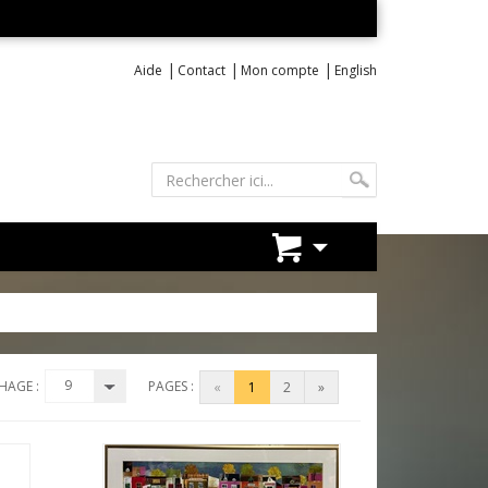
|
|
|
Aide
Contact
Mon compte
English
9
HAGE :
PAGES :
«
1
2
»