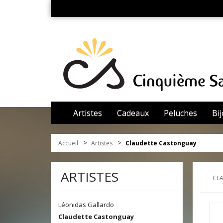
Artistes
Cadeaux
Peluches
Bi
>
>
Accueil
Artistes
Claudette Castonguay
ARTISTES
CL
Léonidas Gallardo
Claudette Castonguay