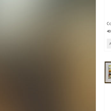
Co
40