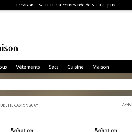
Livraison GRATUITE sur commande de $100 et plus!
joux
Vêtements
Sacs
Cuisine
Maison
AFFIC
AUDETTE CASTONGUAY