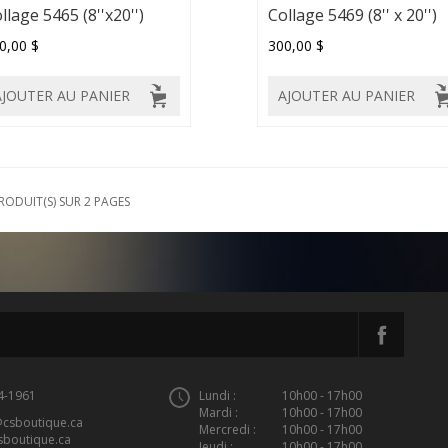
llage 5465 (8''x20'')
Collage 5469 (8'' x 20'')
0,00 $
300,00 $
AJOUTER AU PANIER
AJOUTER AU PANIER
RODUIT(S) SUR 2 PAGES
4-1961
Lundi :
10h00 - 17h00
Mardi :
10h00 - 17h00
@csboutique.ca
Mercredi :
10h00 - 17h00
sboutique.ca
Jeudi :
10h00 - 17h00