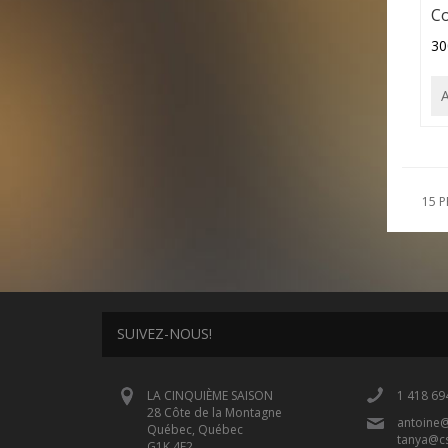
Co
30
15 P
SUIVEZ-NOUS!
LA CINQUIÈME SAISON
1 418 69
28 Côte de la Montagne
antoine
Québec, Québec
tanya@c
G1K 4E2