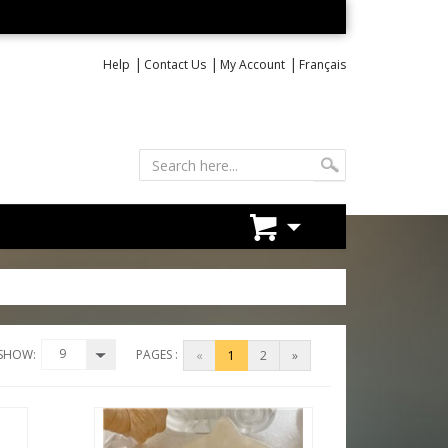
|
|
|
Help
Contact Us
My Account
Français
9
SHOW:
PAGES :
«
1
2
»