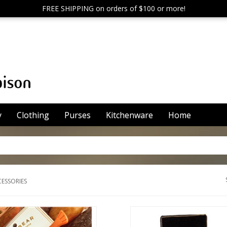
FREE SHIPPING on orders of $100 or more!
y
Clothing
Purses
Kitchenware
Home
ESSORIES