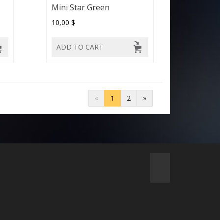
Mini Star Green
10,00 $
ADD TO CART
«
1
2
»