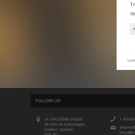
Tr
10
16 
FOLLOW US!
LA CINQUIÈME SAISON
1 418 69
28 Côte de la Montagne
antoine
Québec, Québec
tanya@c
G1K 4E2