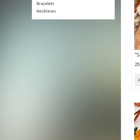
Bracelets
Necklaces
"S
25