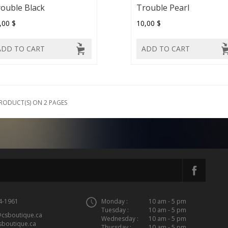
ouble Black
Trouble Pearl
,00 $
10,00 $
ADD TO CART
ADD TO CART
PRODUCT(S) ON 2 PAGES
4-1961
Monday :
10 am - 5 pm
Tuesday :
10 am - 5 pm
@csboutique.ca
Wednesday :
10 am - 5 pm
sboutique.ca
Thursday :
10 am - 5 pm