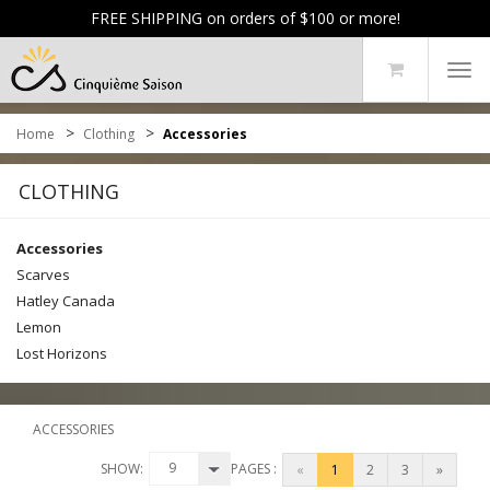
FREE SHIPPING on orders of $100 or more!
Tog
navi
>
>
Home
Clothing
Accessories
CLOTHING
Accessories
Scarves
Hatley Canada
Lemon
Lost Horizons
ACCESSORIES
9
SHOW:
PAGES :
«
1
2
3
»