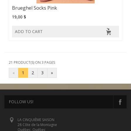
Brueghel Socks Pink
19,00 $
ADD TO CART
21 PRODUCT(S) ON 3 PAGES
«
1
2
3
»
FOLLOW US!
LA CINQUIÈME SAISON
28 Côte de la Montagne
Québec, Québec